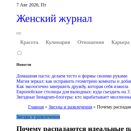
Перейти
7 Авг 2026, Пт
к
содержанию
Женский журнал
Красота
Кулинария
Отношения
Карьера
Новости
Домашняя паста: делаем тесто и формы своими руками
Магия зеркал: как исправить геометрию комнаты и доба
Как экологично завершить дружбу, которая себя изжила
Европейские столицы для выходных: куда съездить на 3
Звездные Instagram-блогеры: кто зарабатывает миллион
Главная
»
Звезды и развлечения
»
Почему распадаю
Звезды и развлечения
Почему распадаются идеальные п