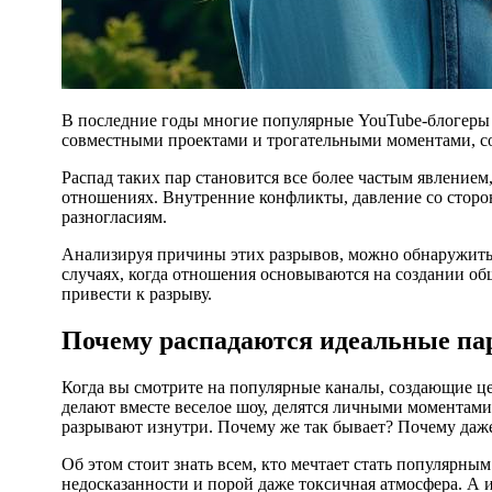
В последние годы многие популярные YouTube-блогеры создают образы идеальных пар, которые кажутся безупречными для своих зрителей. Их контент зачастую наполнен романтикой,
совместными проектами и трогательными моментами, соз
Распад таких пар становится все более частым явлением
отношениях. Внутренние конфликты, давление со сторо
разногласиям.
Анализируя причины этих разрывов, можно обнаружить, 
случаях, когда отношения основываются на создании об
привести к разрыву.
Почему распадаются идеальные пар
Когда вы смотрите на популярные каналы, создающие ц
делают вместе веселое шоу, делятся личными моментами 
разрывают изнутри. Почему же так бывает? Почему даже
Об этом стоит знать всем, кто мечтает стать популярны
недосказанности и порой даже токсичная атмосфера. А 