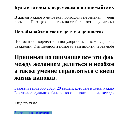
Будьте готовы к переменам и принимайте и
В жизни каждого человека происходят перемены — меня
времена. Не зацикливайтесь на стабильности, а учитесь
Не забывайте о своих целях и ценностях
Постоянное творчество и популярность — важные, но в
уважении. Эти ценности помогут вам пройти через люб
Принимая во внимание все эти фак
между желанием делиться и необход
а также умение справляться с вне
жизнь напоказ.
Навигация
Базовый гардероб 2025: 20 вещей, которые нужны кажд
Бьюти-холодильник: баловство или полезный гаджет дл
по
записям
Еще по теме
Звезды и развлечения