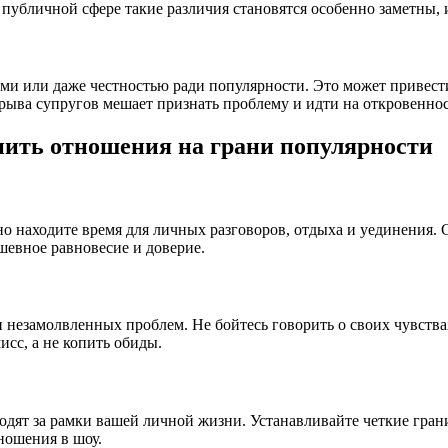
публичной сфере такие различия становятся особенно заметны, 
ми или даже честностью ради популярности. Это может привес
зрыва супругов мешает признать проблему и идти на откровеннос
нить отношения на грани популярности
о находите время для личных разговоров, отдыха и уединения. С
шевное равновесие и доверие.
незамолвленных проблем. Не бойтесь говорить о своих чувствах
сс, а не копить обиды.
дят за рамки вашей личной жизни. Устанавливайте четкие границы
ношения в шоу.