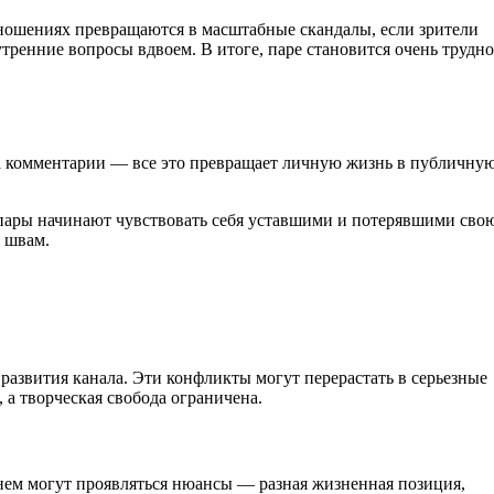
тношениях превращаются в масштабные скандалы, если зрители
ренние вопросы вдвоем. В итоге, паре становится очень трудно
на комментарии — все это превращает личную жизнь в публичну
 пары начинают чувствовать себя уставшими и потерявшими сво
о швам.
 развития канала. Эти конфликты могут перерастать в серьезные
 а творческая свобода ограничена.
енем могут проявляться нюансы — разная жизненная позиция,