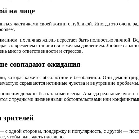
ой на лице
иться частичками своей жизни с публикой. Иногда это очень ра
роблем.
иманием, их личная жизнь перестает быть полностью личной. В
торая со временем становится тяжёлым давлением. Любые сложн
чень много ответственности и стрессов.
 не совпадают ожидания
ви, которая кажется абсолютной и безоблачной. Они демонстри
м зачастую скрываются истинные чувства и внутренние проблемы
ношения должны быть такими всегда. А когда реальные чувства 
ается с трудными жизненными обстоятельствами или конфликтами
 зрителей
 с одной стороны, поддержку и популярность, с другой — пос
сс, чтобы выглядеть идеально.