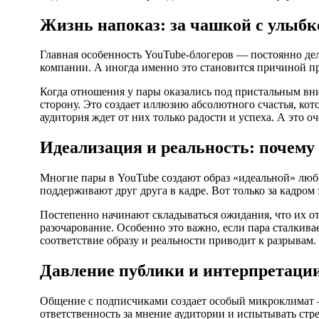
Жизнь напоказ: за чашкой с улыбк
Главная особенность YouTube-блогеров — постоянно дел
компании. А иногда именно это становится причиной п
Когда отношения у пары оказались под пристальным вн
сторону. Это создает иллюзию абсолютного счастья, ко
аудитория ждет от них только радости и успеха. А это о
Идеализация и реальность: почему
Многие пары в YouTube создают образ «идеальной» люб
поддерживают друг друга в кадре. Вот только за кадро
Постепенно начинают складываться ожидания, что их от
разочарование. Особенно это важно, если пара сталкив
соответствие образу и реальности приводит к разрывам.
Давление публики и интерпретации
Общение с подписчиками создает особый микроклимат —
ответственность за мнение аудитории и испытывать стре