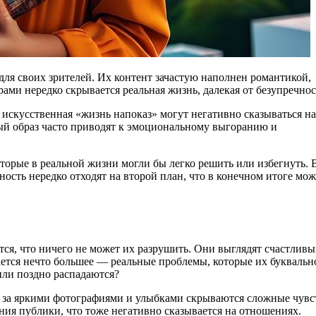
ми нередко скрывается реальная жизнь, далекая от безупречнос
и искусственная «жизнь напоказ» могут негативно сказываться на
ый образ часто приводят к эмоциональному выгоранию и
орые в реальной жизни могли бы легко решить или избегнуть. 
ость нередко отходят на второй план, что в конечном итоге мож
ся, что ничего не может их разрушить. Они выглядят счастливы
вается нечто большее — реальные проблемы, которые их буквальн
или поздно распадаются?
сто за яркими фотографиями и улыбками скрываются сложные чувс
ния публики, что тоже негативно сказывается на отношениях.