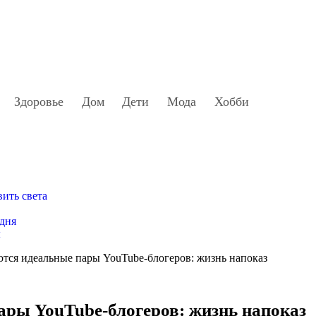
Здоровье
Дом
Дети
Мода
Хобби
вить света
 дня
ы
тся идеальные пары YouTube-блогеров: жизнь напоказ
ары YouTube-блогеров: жизнь напоказ