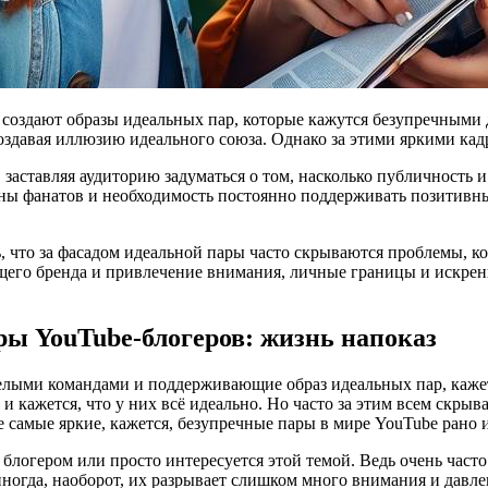
давая иллюзию идеального союза. Однако за этими яркими кадра
, заставляя аудиторию задуматься о том, насколько публичность 
ны фанатов и необходимость постоянно поддерживать позитивн
что за фасадом идеальной пары часто скрываются проблемы, кот
щего бренда и привлечение внимания, личные границы и искренн
ы YouTube-блогеров: жизнь напоказ
елыми командами и поддерживающие образ идеальных пар, кажет
и кажется, что у них всё идеально. Но часто за этим всем скры
 самые яркие, кажется, безупречные пары в мире YouTube рано 
м блогером или просто интересуется этой темой. Ведь очень ча
иногда, наоборот, их разрывает слишком много внимания и давле