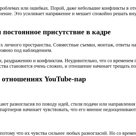
 проблемах или ошибках. Порой, даже небольшие конфликты в о
ение. Это усиливает напряжение и мешает спокойно решать внут
 постоянное присутствие в кадре
них личного пространства. Совместные съемки, монтаж, ответы 
тоянно под наблюдением.
и, раздражению и конфликтам. Неудивительно, что со временем
ства становится очень сложно, и отношение начинает трещать п
 отношениях YouTube-пар
кают разногласия по поводу идей, стиля подачи или направления
 партнеров начинает чувствовать, что его мнение недооценивают,
потому что их чувства сильнее любых разногласий. Но со врем