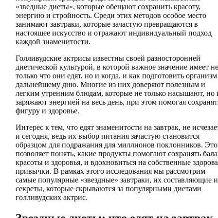
«зведные диеты», которые обещают сохранить красоту,
энергию и стройность. Среди этих методов особое место
занимают завтраки, которые зачастую превращаются в
настоящее искусство и отражают индивидуальный подход
каждой знаменитости.
Голливудские актрисы известны своей разносторонней
диетической культурой, в которой важное значение имеет н
только что они едят, но и когда, и как подготовить организм
дальнейшему дню. Многие из них доверяют полезным и
легким утренним блюдам, которые не только насыщают, но 
заряжают энергией на весь день, при этом помогая сохранят
фигуру и здоровье.
Интерес к тем, что едят знаменитости на завтрак, не исчезае
и сегодня, ведь их выбор питания зачастую становится
образцом для подражания для миллионов поклонников. Это
позволяет понять, какие продукты помогают сохранять бал
красоты и здоровья, и вдохновиться на собственные здоров
привычки. В рамках этого исследования мы рассмотрим
самые популярные «звездные» завтраки, их составляющие и
секреты, которые скрываются за популярными диетами
голливудских актрис.
Звездные диеты: что едят на завтрак