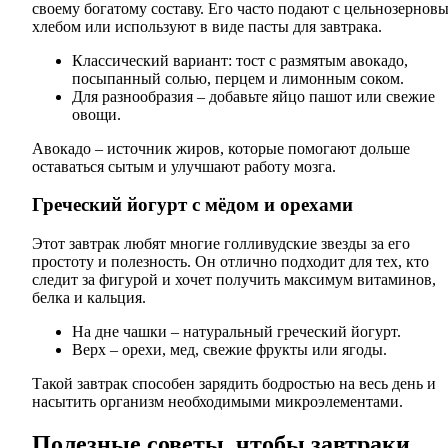
своему богатому составу. Его часто подают с цельнозернов
хлебом или используют в виде пасты для завтрака.
Классический вариант: тост с размятым авокадо,
посыпанный солью, перцем и лимонным соком.
Для разнообразия – добавьте яйцо пашот или свежие
овощи.
Авокадо – источник жиров, которые помогают дольше
оставаться сытым и улучшают работу мозга.
Греческий йогурт с мёдом и орехами
Этот завтрак любят многие голливудские звезды за его
простоту и полезность. Он отлично подходит для тех, кто
следит за фигурой и хочет получить максимум витаминов,
белка и кальция.
На дне чашки – натуральный греческий йогурт.
Верх – орехи, мед, свежие фрукты или ягоды.
Такой завтрак способен зарядить бодростью на весь день и
насытить организм необходимыми микроэлементами.
Полезные советы, чтобы завтраки