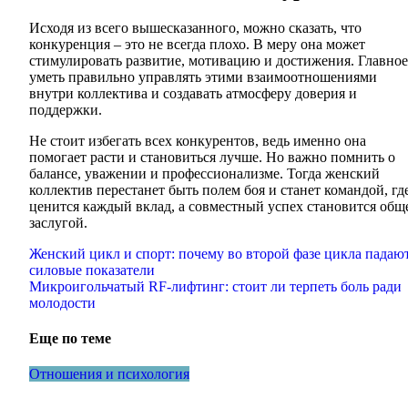
Исходя из всего вышесказанного, можно сказать, что
конкуренция – это не всегда плохо. В меру она может
стимулировать развитие, мотивацию и достижения. Главное
уметь правильно управлять этими взаимоотношениями
внутри коллектива и создавать атмосферу доверия и
поддержки.
Не стоит избегать всех конкурентов, ведь именно она
помогает расти и становиться лучше. Но важно помнить о
балансе, уважении и профессионализме. Тогда женский
коллектив перестанет быть полем боя и станет командой, гд
ценится каждый вклад, а совместный успех становится общ
заслугой.
Навигация
Женский цикл и спорт: почему во второй фазе цикла падаю
силовые показатели
по
Микроигольчатый RF-лифтинг: стоит ли терпеть боль ради
записям
молодости
Еще по теме
Отношения и психология