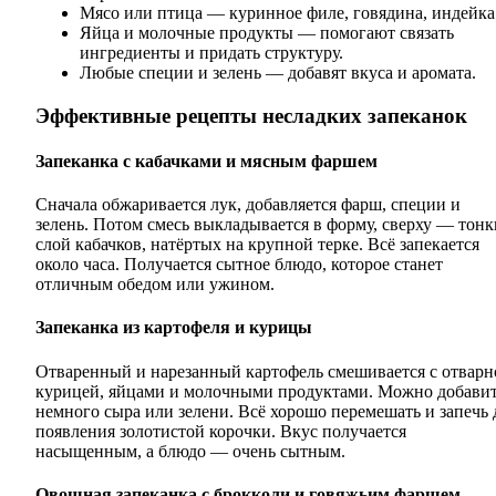
Мясо или птица — куринное филе, говядина, индейка
Яйца и молочные продукты — помогают связать
ингредиенты и придать структуру.
Любые специи и зелень — добавят вкуса и аромата.
Эффективные рецепты несладких запеканок
Запеканка с кабачками и мясным фаршем
Сначала обжаривается лук, добавляется фарш, специи и
зелень. Потом смесь выкладывается в форму, сверху — тон
слой кабачков, натёртых на крупной терке. Всё запекается
около часа. Получается сытное блюдо, которое станет
отличным обедом или ужином.
Запеканка из картофеля и курицы
Отваренный и нарезанный картофель смешивается с отварн
курицей, яйцами и молочными продуктами. Можно добави
немного сыра или зелени. Всё хорошо перемешать и запечь 
появления золотистой корочки. Вкус получается
насыщенным, а блюдо — очень сытным.
Овощная запеканка с брокколи и говяжьим фаршем