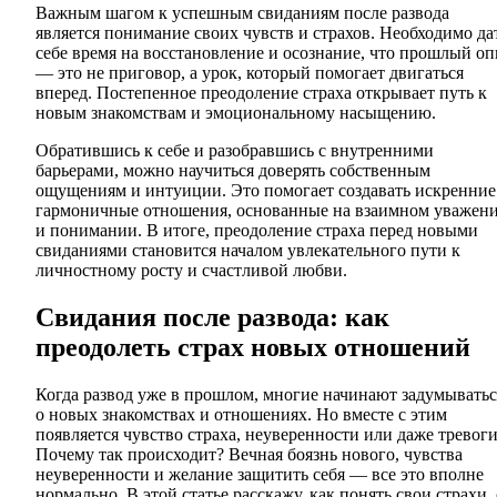
Важным шагом к успешным свиданиям после развода
является понимание своих чувств и страхов. Необходимо да
себе время на восстановление и осознание, что прошлый о
— это не приговор, а урок, который помогает двигаться
вперед. Постепенное преодоление страха открывает путь к
новым знакомствам и эмоциональному насыщению.
Обратившись к себе и разобравшись с внутренними
барьерами, можно научиться доверять собственным
ощущениям и интуиции. Это помогает создавать искренние
гармоничные отношения, основанные на взаимном уважен
и понимании. В итоге, преодоление страха перед новыми
свиданиями становится началом увлекательного пути к
личностному росту и счастливой любви.
Свидания после развода: как
преодолеть страх новых отношений
Когда развод уже в прошлом, многие начинают задумыватьс
о новых знакомствах и отношениях. Но вместе с этим
появляется чувство страха, неуверенности или даже тревоги
Почему так происходит? Вечная боязнь нового, чувства
неуверенности и желание защитить себя — все это вполне
нормально. В этой статье расскажу, как понять свои страхи, 