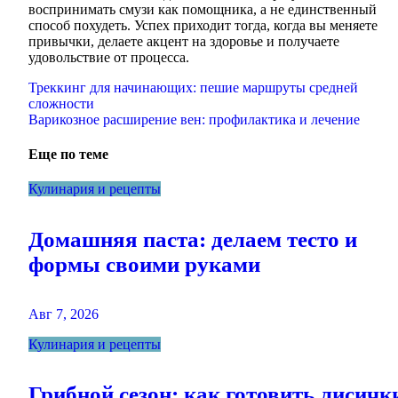
воспринимать смузи как помощника, а не единственный
способ похудеть. Успех приходит тогда, когда вы меняете
привычки, делаете акцент на здоровье и получаете
удовольствие от процесса.
Навигация
Треккинг для начинающих: пешие маршруты средней
сложности
по
Варикозное расширение вен: профилактика и лечение
записям
Еще по теме
Кулинария и рецепты
Домашняя паста: делаем тесто и
формы своими руками
Авг 7, 2026
Кулинария и рецепты
Грибной сезон: как готовить лисичк