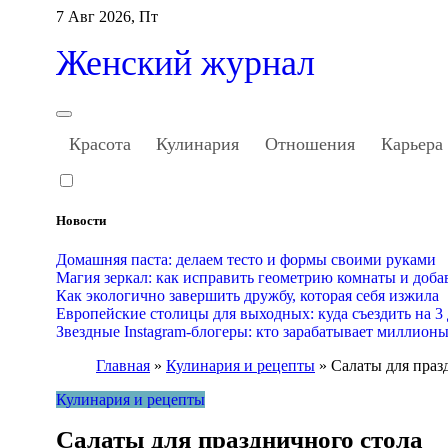
Перейти
7 Авг 2026, Пт
к
содержанию
Женский журнал
Красота
Кулинария
Отношения
Карьера
Новости
Домашняя паста: делаем тесто и формы своими руками
Магия зеркал: как исправить геометрию комнаты и доба
Как экологично завершить дружбу, которая себя изжила
Европейские столицы для выходных: куда съездить на 3
Звездные Instagram-блогеры: кто зарабатывает миллион
Главная
»
Кулинария и рецепты
»
Салаты для праз
Кулинария и рецепты
Салаты для праздничного стола