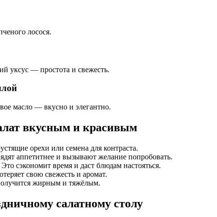
пченого лосося.
ий уксус — простота и свежесть.
ллой
вое масло — вкусно и элегантно.
салат вкусным и красивым
рустящие орехи или семена для контраста.
лядят аппетитнее и вызывают желание попробовать.
. Это сэкономит время и даст блюдам настояться.
потеряет свою свежесть и аромат.
 получится жирным и тяжёлым.
здничному салатному столу