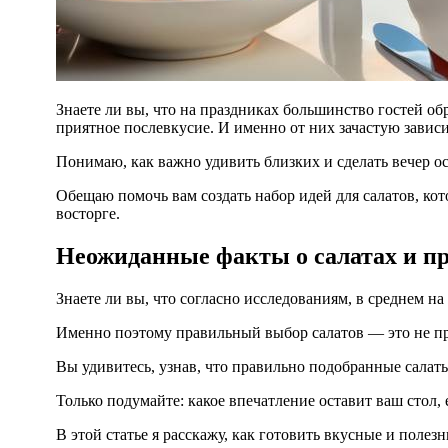
Знаете ли вы, что на праздниках большинство гостей обращает внимание именно на яркие, вкусные и оригинальные салаты? Возможно, именно они запоминаются больше всего, оставляя
приятное послевкусие. И именно от них зачастую зависи
Понимаю, как важно удивить близких и сделать вечер ос
Обещаю помочь вам создать набор идей для салатов, кот
восторге.
Неожиданные факты о салатах и п
Знаете ли вы, что согласно исследованиям, в среднем н
Именно поэтому правильный выбор салатов — это не пр
Вы удивитесь, узнав, что правильно подобранные салат
Только подумайте: какое впечатление оставит ваш стол, 
В этой статье я расскажу, как готовить вкусные и полез