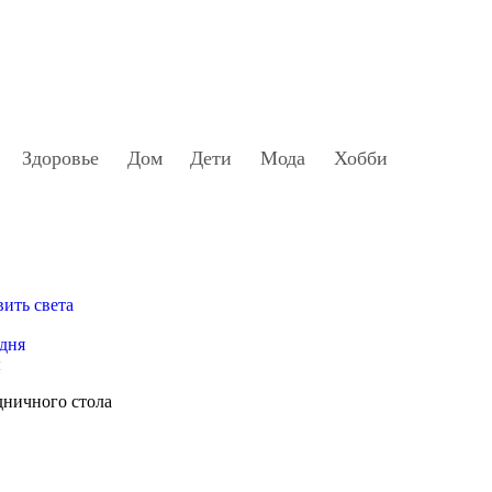
Здоровье
Дом
Дети
Мода
Хобби
вить света
 дня
ы
дничного стола