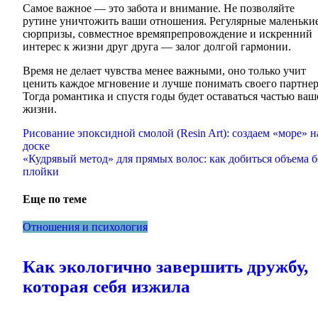
Самое важное — это забота и внимание. Не позволяйте
рутине уничтожить ваши отношения. Регулярные маленьки
сюрпризы, совместное времяпрепровождение и искренний
интерес к жизни друг друга — залог долгой гармонии.
Время не делает чувства менее важными, оно только учит
ценить каждое мгновение и лучше понимать своего партнер
Тогда романтика и спустя годы будет оставаться частью ваш
жизни.
Навигация
Рисование эпоксидной смолой (Resin Art): создаем «море» н
доске
по
«Кудрявый метод» для прямых волос: как добиться объема б
записям
плойки
Еще по теме
Отношения и психология
Как экологично завершить дружбу,
которая себя изжила