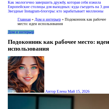
Как экологично завершить дружбу, которая себя изжила
Европейские столицы для выходных: куда съездить на 3 дня
Звездные Instagram-блогеры: кто зарабатывает миллионы
Главная
»
Дом и интерьер
»
Подоконник как рабочее
место: идеи использования
Дом и интерьер
Подоконник как рабочее место: иде
использования
Автор Елена
Май 15, 2026