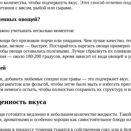
о количества, чтобы подчеркнуть вкус. Этот способ отлично подх
четании с мясом, рыбой или сырами.
еченных овощей?
ажно учитывать несколько моментов:
ощи без признаков порчи или увядания. Чем лучше качество, те
льше, мелкие — быстрее. Постарайтесь нарезать овощи примерно
чтобы овощи оставались полезными. Лучше сбрызнуть их оливко
ия — около 180-200 градусов, время зависит от вида овощей и р
ей
, добавить любимые специи или травы — это подчеркнет вкус.
ргаментом или фольгой, чтобы легче было мыть и избегать приг
им немного остыть, чтобы полностью сохранить их структуру и в
енность вкуса
и готовятся медленно в небольшом количестве жидкости. Такой 
ароматными и особенно хороши как самостоятельное блюдо или
овощи в процессе тушения тушатся в собственном соку или в бул