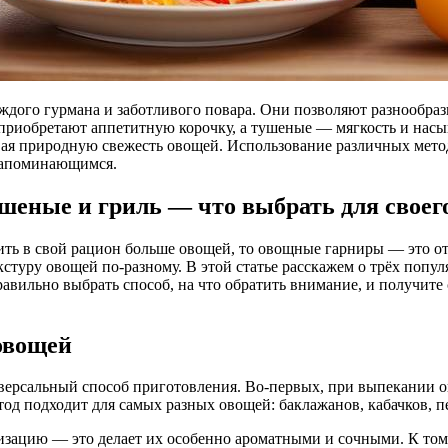
приобретают аппетитную корочку, а тушеные — мягкость и насы
ая природную свежесть овощей. Использование различных методо
запоминающимся.
еные и гриль — что выбрать для своего
вить в свой рацион больше овощей, то овощные гарниры — это от
кстуру овощей по-разному. В этой статье расскажем о трёх поп
равильно выбрать способ, на что обратить внимание, и получит
овощей
ерсальный способ приготовления. Во-первых, при выпекании ов
од подходит для самых разных овощей: баклажанов, кабачков, п
зацию — это делает их особенно ароматными и сочными. К том