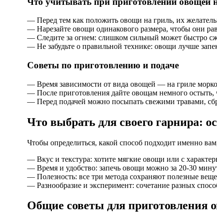
Что учитывать при приготовлении овощей н
— Перед тем как положить овощи на гриль, их желатель
— Нарезайте овощи одинакового размера, чтобы они ра
— Следите за огнем: слишком сильный может быстро сж
— Не забудьте о правильной технике: овощи лучше запе
Советы по приготовлению и подаче
— Время зависимости от вида овощей — на гриле морков
— После приготовления дайте овощам немного остыть, ч
— Перед подачей можно посыпать свежими травами, сб
Что выбрать для своего гарнира: 
Чтобы определиться, какой способ подходит именно вам
— Вкус и текстура: хотите мягкие овощи или с характе
— Время и удобство: запечь овощи можно за 20-30 минут
— Полезность: все три метода сохраняют полезные вещ
— Разнообразие и эксперимент: сочетание разных спосо
Общие советы для приготовления 