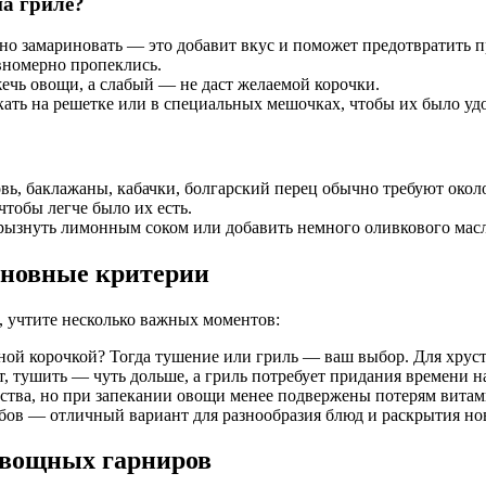
а гриле?
но замариновать — это добавит вкус и поможет предотвратить 
вномерно пропеклись.
ечь овощи, а слабый — не даст желаемой корочки.
кать на решетке или в специальных мешочках, чтобы их было уд
ь, баклажаны, кабачки, болгарский перец обычно требуют около
тобы легче было их есть.
рызнуть лимонным соком или добавить немного оливкового масл
основные критерии
, учтите несколько важных моментов:
рной корочкой? Тогда тушение или гриль — ваш выбор. Для хрус
, тушить — чуть дольше, а гриль потребует придания времени н
ества, но при запекании овощи менее подвержены потерям витам
бов — отличный вариант для разнообразия блюд и раскрытия но
овощных гарниров