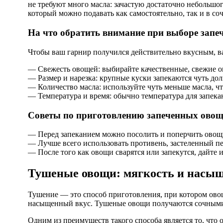
не требуют много масла: зачастую достаточно небольшог
который можно подавать как самостоятельно, так и в со
На что обратить внимание при выборе зап
Чтобы ваш гарнир получился действительно вкусным, в
— Свежесть овощей: выбирайте качественные, свежие ов
— Размер и нарезка: крупные куски запекаются чуть до
— Количество масла: используйте чуть меньше масла, 
— Температура и время: обычно температура для запекан
Советы по приготовлению запеченных овощ
— Перед запеканием можно посолить и поперчить овощи
— Лучше всего использовать противень, застеленный пе
— После того как овощи сварятся или запекутся, дайте 
Тушеные овощи: мягкость и насыщ
Тушение — это способ приготовления, при котором овощ
насыщенный вкус. Тушеные овощи получаются сочными, 
Одним из преимуществ такого способа является то, что 