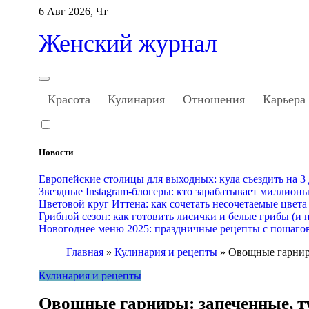
Перейти
6 Авг 2026, Чт
к
содержанию
Женский журнал
Красота
Кулинария
Отношения
Карьера
Новости
Европейские столицы для выходных: куда съездить на 3
Звездные Instagram-блогеры: кто зарабатывает миллион
Цветовой круг Иттена: как сочетать несочетаемые цвета
Грибной сезон: как готовить лисички и белые грибы (и н
Новогоднее меню 2025: праздничные рецепты с пошаго
Главная
»
Кулинария и рецепты
»
Овощные гарниры
Кулинария и рецепты
Овощные гарниры: запеченные, т