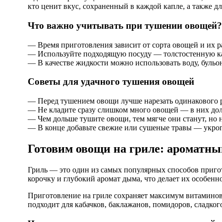
кто ценит вкус, сохраненный в каждой капле, а также 
Что важно учитывать при тушении овощей?
— Время приготовления зависит от сорта овощей и их ра
— Используйте подходящую посуду — толстостенную ка
— В качестве жидкости можно использовать воду, бульо
Советы для удачного тушения овощей
— Перед тушением овощи лучше нарезать одинакового р
— Не кладите сразу слишком много овощей — в них дол
— Чем дольше тушите овощи, тем мягче они станут, но 
— В конце добавьте свежие или сушеные травы — укроп
Готовим овощи на гриле: ароматный
Гриль — это один из самых популярных способов приго
корочку и глубокий аромат дыма, что делает их особен
Приготовление на гриле сохраняет максимум витаминов
подходит для кабачков, баклажанов, помидоров, сладког