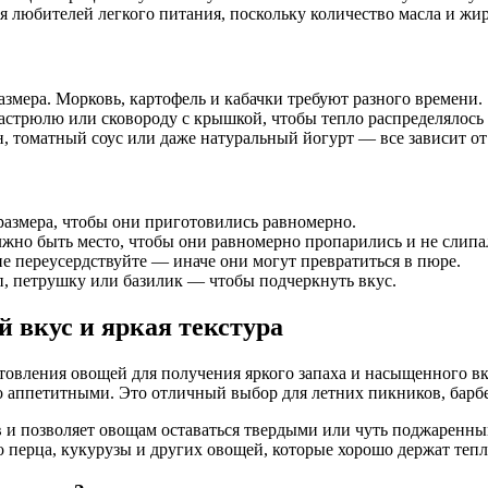
для любителей легкого питания, поскольку количество масла и ж
змера. Морковь, картофель и кабачки требуют разного времени.
стрюлю или сковороду с крышкой, чтобы тепло распределялось
н, томатный соус или даже натуральный йогурт — все зависит от
азмера, чтобы они приготовились равномерно.
жно быть место, чтобы они равномерно пропарились и не слипа
не переусердствуйте — иначе они могут превратиться в пюре.
, петрушку или базилик — чтобы подчеркнуть вкус.
 вкус и яркая текстура
товления овощей для получения яркого запаха и насыщенного в
но аппетитными. Это отличный выбор для летних пикников, бар
 и позволяет овощам оставаться твердыми или чуть поджаренны
о перца, кукурузы и других овощей, которые хорошо держат тепл