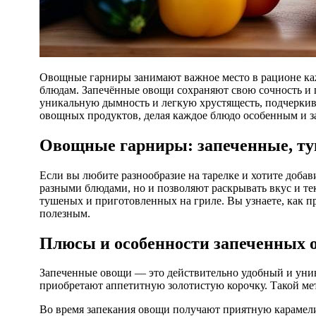
Овощные гарниры занимают важное место в рационе каждого гурмана и заботливого повара. Они позволяют разнообразить меню, добавляя яркие краски и насыщенные вкусы к основным
блюдам. Запечённые овощи сохраняют свою сочность и 
уникальную дымность и легкую хрустящесть, подчеркив
овощных продуктов, делая каждое блюдо особенным и 
Овощные гарниры: запеченные, туш
Если вы любите разнообразие на тарелке и хотите доба
разными блюдами, но и позволяют раскрывать вкус и те
тушеных и приготовленных на гриле. Вы узнаете, как п
полезным.
Плюсы и особенности запеченных 
Запеченные овощи — это действительно удобный и унив
приобретают аппетитную золотистую корочку. Такой мет
Во время запекания овощи получают приятную карамели