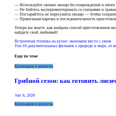
— Используйте свежие овощи без повреждений и пятен 
— Не бойтесь экспериментировать со специями и трава
— Постарайтесь не пересушить овощи — чтобы сохранит
— Правильная нарезка и последовательность приготовле
Теперь вы знаете, как выбрать способ приготовления 
найдите свой любимый!
Навигация
Встроенная техника на кухне: экономим место с умом
Топ-10 документальных фильмов о природе и мире, от к
по
записям
Еще по теме
Кулинария и рецепты
Грибной сезон: как готовить лисич
Авг 6, 2026
Кулинария и рецепты