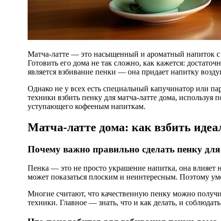
Матча-латте — это насыщенный и ароматный напиток с богатым вкусом зелёного чая, который сегодня стал популярным благодаря своим полезным свойствам и красивому внешнему виду.
Готовить его дома не так сложно, как кажется: достат
является взбивание пенки — она придает напитку возду
Однако не у всех есть специальный капучинатор или пар
техники взбить пенку для матчa-латте дома, используя 
уступающего кофееным напиткам.
Матча-латте дома: как взбить иде
Почему важно правильно сделать пенку для
Пенка — это не просто украшение напитка, она влияет н
может показаться плоским и неинтересным. Поэтому уме
Многие считают, что качественную пенку можно получит
техники. Главное — знать, что и как делать, и соблюдат