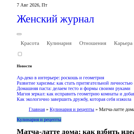
Перейти
7 Авг 2026, Пт
к
содержанию
Женский журнал
Красота
Кулинария
Отношения
Карьера
Новости
Ар-деко в интерьере: роскошь и геометрия
Развитие харизмы: как стать притягательной личностью
Домашняя паста: делаем тесто и формы своими руками
Магия зеркал: как исправить геометрию комнаты и доба
Как экологично завершить дружбу, которая себя изжила
Главная
»
Кулинария и рецепты
»
Матча-латте дом
Кулинария и рецепты
Матча-латте дома: как взбить ид