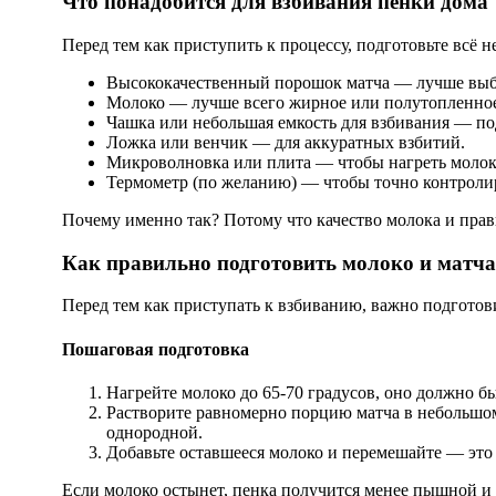
Что понадобится для взбивания пенки дома
Перед тем как приступить к процессу, подготовьте всё н
Высококачественный порошок матча — лучше выбр
Молоко — лучше всего жирное или полутопленное, 
Чашка или небольшая емкость для взбивания — по
Ложка или венчик — для аккуратных взбитий.
Микроволновка или плита — чтобы нагреть молоко
Термометр (по желанию) — чтобы точно контролир
Почему именно так? Потому что качество молока и прав
Как правильно подготовить молоко и матча
Перед тем как приступать к взбиванию, важно подготов
Пошаговая подготовка
Нагрейте молоко до 65-70 градусов, оно должно б
Растворите равномерно порцию матча в небольшом 
однородной.
Добавьте оставшееся молоко и перемешайте — это 
Если молоко остынет, пенка получится менее пышной и 