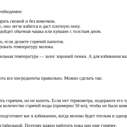
еобходимое:
ать свежий и без комочков.
оно легче взбится и даст плотную пену.
дойдет обычная чашка или кувшин с толстым дном.
, если делаете горячий напиток.
овать температуру молока.
ильная температура — залог хорошей пенки. А для взбивания в
ить все ингредиенты правильно. Можно сделать так:
ыть горячим, но не кипеть. Если нет термометра, подержите его 
количестве горячей воды (примерно 50 мл), чтобы не было ком
подготовит вас к взбиванию, когда молоко будет теплым и одно
стабильной. Поэтому важно работать пока оно еще горячее.