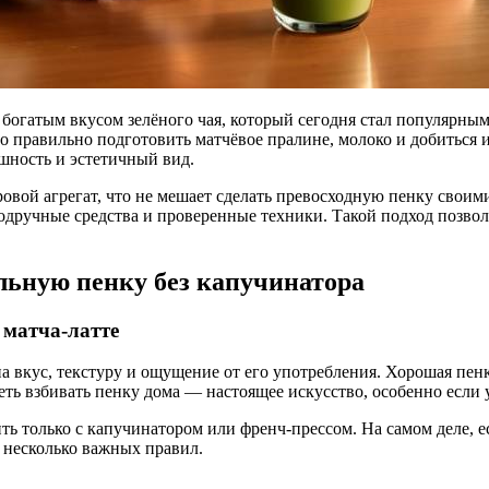
очно правильно подготовить матчёвое пралине, молоко и добитьс
шность и эстетичный вид.
овой агрегат, что не мешает сделать превосходную пенку своим
подручные средства и проверенные техники. Такой подход позволя
альную пенку без капучинатора
 матча-латте
а вкус, текстуру и ощущение от его употребления. Хорошая пен
ть взбивать пенку дома — настоящее искусство, особенно если 
ь только с капучинатором или френч-прессом. На самом деле, ес
ь несколько важных правил.