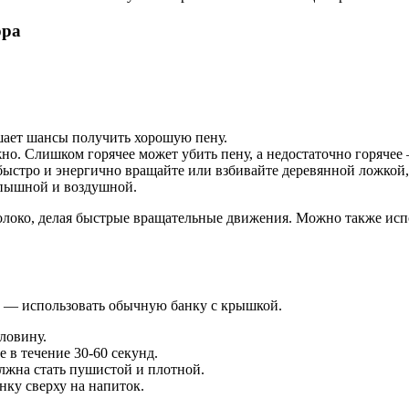
ора
ает шансы получить хорошую пену.
о. Слишком горячее может убить пену, а недостаточно горячее 
быстро и энергично вращайте или взбивайте деревянной ложкой
т пышной и воздушной.
 молоко, делая быстрые вращательные движения. Можно также и
б — использовать обычную банку с крышкой.
ловину.
 в течение 30-60 секунд.
лжна стать пушистой и плотной.
нку сверху на напиток.