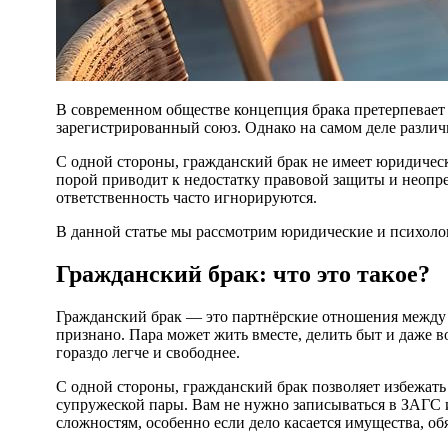
В современном обществе концепция брака претерпевает значительные изменения. Многие пары выбирают гражданский брак, считая его более удобным и менее обременительным, чем
зарегистрированный союз. Однако на самом деле разли
С одной стороны, гражданский брак не имеет юридическ
порой приводит к недостатку правовой защиты и неопре
ответственность часто игнорируются.
В данной статье мы рассмотрим юридические и психолог
Гражданский брак: что это такое?
Гражданский брак — это партнёрские отношения между 
признано. Пара может жить вместе, делить быт и даже 
гораздо легче и свободнее.
С одной стороны, гражданский брак позволяет избежат
супружеской пары. Вам не нужно записываться в ЗАГС 
сложностям, особенно если дело касается имущества, обя